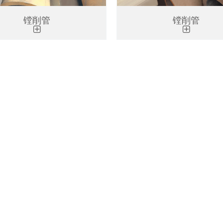
镗削管
镗削管