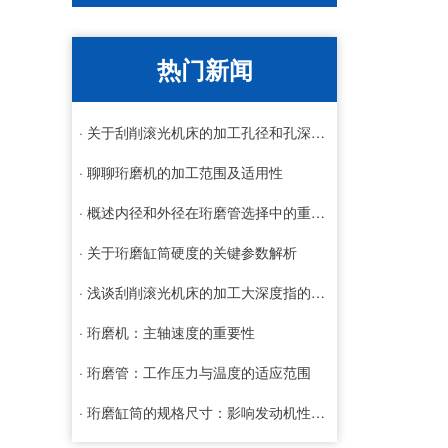
热门新闻
· 关于刮削滚光机床的加工孔径和孔深能力解析
· 聊聊珩磨机的加工范围及适用性
· 概述内径和外径在珩磨管选择中的重要性
· 关于珩磨缸筒硬度的关键参数解析
· 浅谈刮削滚光机床的加工大深度指的是什么？
· 珩磨机：主轴速度的重要性
· 珩磨管：工作压力与温度的适应范围
· 珩磨缸筒的规格尺寸：影响发动机性能和寿命